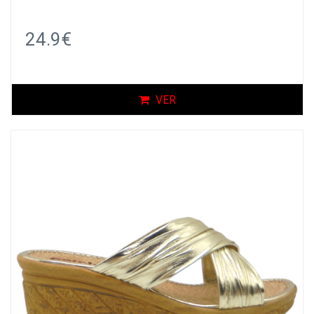
24.9€
VER