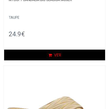
TAUPE
24.9€
VER