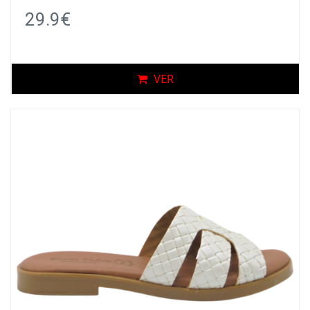
29.9€
VER