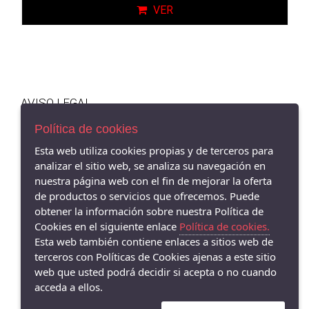
VER
AVISO LEGAL
POLÍTICA DE COOKIES
Política de cookies
ENVÍOS Y DEVOLUCIONES
Esta web utiliza cookies propias y de terceros para
POLÍTICA DE PRIVACIDAD
analizar el sitio web, se analiza su navegación en
nuestra página web con el fin de mejorar la oferta
de productos o servicios que ofrecemos. Puede
obtener la información sobre nuestra Política de
Barbu2 Shoes Córdoba - Avenida de la Viñuela, 1, 14010 Córdoba,
Cookies en el siguiente enlace
Política de cookies.
CÓRDOBA - 14010 (Córdoba)
Esta web también contiene enlaces a sitios web de
607503737
terceros con Políticas de Cookies ajenas a este sitio
web que usted podrá decidir si acepta o no cuando
acceda a ellos.