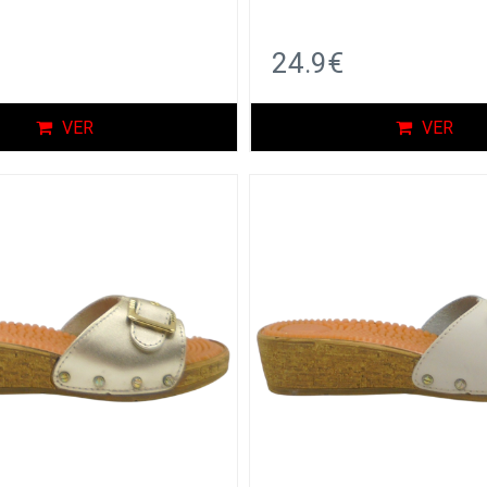
24.9€
VER
VER