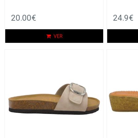
20.00€
24.9€
VER