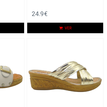
24.9€
VER