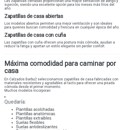
Las zapatillas cerradas proporcionan una mayor sensación de abrigo y
sujeción, siendo una excelente opción para los meses más fríos del
FLEX'IS
año.
Zapatillas de casa abiertas
FANNY VALERO
Los modelos abiertos permiten una mejor ventilación y son ideales
PATRIZIA AZZI
para quienes buscan comodidad y frescura en cualquier época del año.
Zapatillas de casa con cuña
Las zapatillas con cuña ofrecen una postura más cómoda, ayudan a
reducir la fatiga y aportan un estilo elegante sin perder confort.
Máxima comodidad para caminar por
casa
En Calzados Barbu2 seleccionamos zapatillas de casa fabricadas con
materiales resistentes y agradables al tacto para ofrecer una pisada
cómoda desde el primer momento.
Muchos modelos incorporan:
Quedaría:
Plantillas acolchadas.
Plantillas anatómicas.
Plantillas extraíbles.
Suelas flexibles.
Suelas antideslizantes.