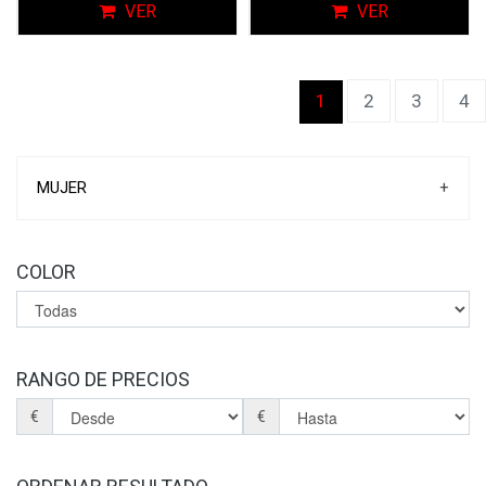
VER
VER
(current)
1
2
3
4
MUJER
+
ZAPATILLAS DEPORTIVAS
ZAPATILLAS DE CASA
COLOR
ZAPATOS
SANDALIAS
BOTINES
BOTAS
BOLSOS
RANGO DE PRECIOS
PLANTILLAS
€
€