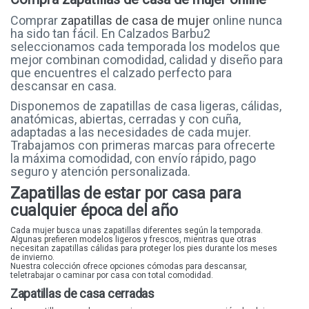
OH! MY SANDALS
Comprar
zapatillas de casa de mujer
online nunca
ha sido tan fácil. En Calzados Barbu2
THE HAPPY MONK
seleccionamos cada temporada los modelos que
mejor combinan comodidad, calidad y diseño para
MANDARINA
que encuentres el calzado perfecto para
DEVALVERDE
descansar en casa.
XQSI
Disponemos de zapatillas de casa ligeras, cálidas,
anatómicas, abiertas, cerradas y con cuña,
KONP@S
adaptadas a las necesidades de cada mujer.
AZAREY
Trabajamos con primeras marcas para ofrecerte
la máxima comodidad, con envío rápido, pago
BARBU2
seguro y atención personalizada.
PICCADILLY
Zapatillas de estar por casa para
SLOOK
cualquier época del año
AMARPIES
Cada mujer busca unas zapatillas diferentes según la temporada.
Algunas prefieren modelos ligeros y frescos, mientras que otras
LEYLAND
necesitan zapatillas cálidas para proteger los pies durante los meses
de invierno.
D'ANGELA
Nuestra colección ofrece opciones cómodas para descansar,
teletrabajar o caminar por casa con total comodidad.
NICOBOCO
Zapatillas de casa cerradas
GARZÓN