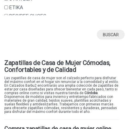
ETIKA
DESIREE SHOES
ERASE
VALERIA'S
SUAVE BY LEYLAND
DANIELA VEGA
48 HORAS
Zapatillas de Casa de Mujer Cómodas,
STAY
Confortables y de Calidad
GEMA GARCIA
Las zapatillas de casa
de mujer son el calzado perfecto para disfrutar
del máximo confort en el hogar sin renunciar a la comodidad y al estilo.
BIORELAX
En Calzados Barbu2 encontrarás una amplia colección de zapatillas de
estar por casa diseñadas para ofrecer bienestar en cada paso, tanto si
DESCANFLEX
compras online como si visitas nuestra tienda de
Córdoba
.
Disponemos de modelos para invierno y entretiempo fabricados con
materiales de gran calidad, tejidos suaves, plantillas acolchadas y
ARMONY
suelas flexibles y antideslizantes. Trabajamos con primeras marcas
para ofrecerte zapatillas cómodas, resistentes y duraderas, pensadas
WABFEET
para disfrutar del máximo confort durante todo el año.
COSDAM
Compra zapatillas de casa de mujer online
ELENA BLOOM