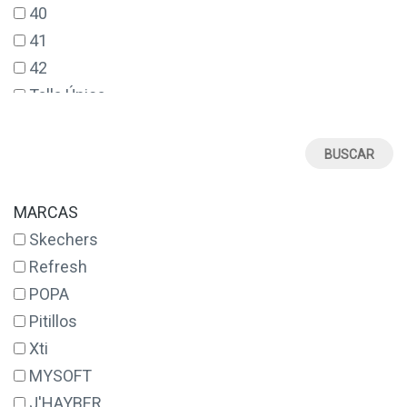
40
41
42
Talla Única
MARCAS
Skechers
Refresh
POPA
Pitillos
Xti
MYSOFT
J'HAYBER