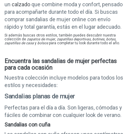
un
calzado
que combine moda y confort, pensado
OH! MY SANDALS
para acompañarte durante todo el día. Si buscas
THE HAPPY MONK
comprar sandalias de mujer online con envío
MANDARINA
rápido y total garantía, estás en el lugar adecuado.
DEVALVERDE
Si además buscas otros estilos, también puedes descubrir nuestra
colección de
zapatos de mujer
,
zapatillas deportivas
,
botines
,
botas
,
zapatillas de casa
XQSI
y
bolsos
para completar tu look durante todo el año.
KONP@S
Encuentra las sandalias de mujer perfectas
AZAREY
para cada ocasión
BARBU2
Nuestra colección incluye modelos para todos los
PICCADILLY
estilos y necesidades:
SLOOK
Sandalias planas de mujer
AMARPIES
LEYLAND
Perfectas para el día a día. Son ligeras, cómodas y
fáciles de combinar con cualquier look de verano.
D'ANGELA
Sandalias con cuña
NICOBOCO
GARZÓN