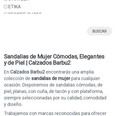
ETIKA
DESIREE SHOES
ERASE
VALERIA'S
SUAVE BY LEYLAND
DANIELA VEGA
48 HORAS
Sandalias de Mujer Cómodas, Elegantes
STAY
y de Piel | Calzados Barbu2
GEMA GARCIA
En
Calzados Barbu2
encontrarás una amplia
BIORELAX
colección de
sandalias de mujer
para cualquier
DESCANFLEX
ocasión. Disponemos de sandalias cómodas, de
piel, planas, con cuña, de tacón y con plataforma,
ARMONY
siempre seleccionadas por su calidad, comodidad
WABFEET
y diseño.
COSDAM
Trabajamos con marcas reconocidas para ofrecer
ELENA BLOOM