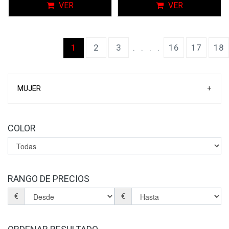
VER
VER
(current)
1
2
3
.
.
.
.
16
17
18
MUJER
+
ZAPATILLAS DEPORTIVAS
ZAPATILLAS DE CASA
COLOR
ZAPATOS
SANDALIAS
BOTINES
BOTAS
BOLSOS
RANGO DE PRECIOS
PLANTILLAS
€
€