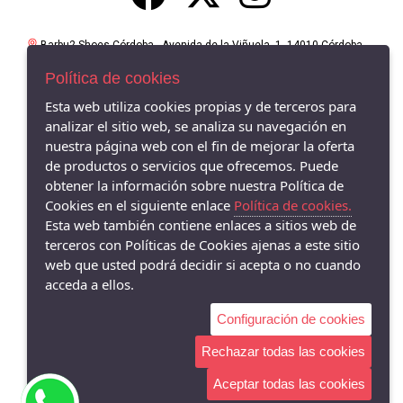
Barbu2 Shoes Córdoba - Avenida de la Viñuela, 1, 14010 Córdoba,
CÓRDOBA - 14010 (Córdoba)
607503737
Política de cookies
Esta web utiliza cookies propias y de terceros para
analizar el sitio web, se analiza su navegación en
nuestra página web con el fin de mejorar la oferta
de productos o servicios que ofrecemos. Puede
obtener la información sobre nuestra Política de
Cookies en el siguiente enlace
Política de cookies.
Esta web también contiene enlaces a sitios web de
terceros con Políticas de Cookies ajenas a este sitio
web que usted podrá decidir si acepta o no cuando
acceda a ellos.
Configuración de cookies
Rechazar todas las cookies
Aceptar todas las cookies