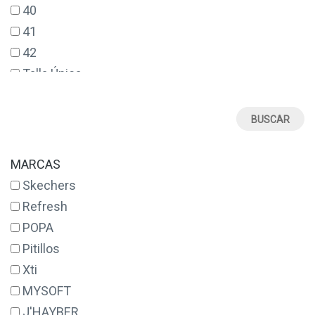
40
41
42
Talla Única
MARCAS
Skechers
Refresh
POPA
Pitillos
Xti
MYSOFT
J'HAYBER