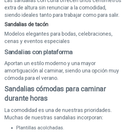
Las sandalias con cuña ofrecen unos centímetros
extra de altura sin renunciar a la comodidad,
FLEX'IS
siendo ideales tanto para trabajar como para salir.
FANNY VALERO
Sandalias de tacón
PATRIZIA AZZI
Modelos elegantes para bodas, celebraciones,
cenas y eventos especiales
Sandalias con plataforma
Aportan un estilo moderno y una mayor
amortiguación al caminar, siendo una opción muy
cómoda para el verano.
Sandalias cómodas para caminar
durante horas
La comodidad es una de nuestras prioridades.
Muchas de nuestras sandalias incorporan:
Plantillas acolchadas.