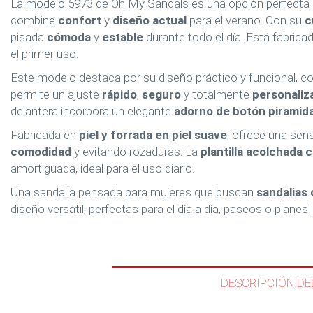
La modelo 5973 de Oh My Sandals es una opción perfecta
combine
confort
y
diseño actual
para el verano. Con su
c
pisada
cómoda
y
estable
durante todo el día. Está fabrica
el primer uso.
Este modelo destaca por su diseño práctico y funcional, c
permite un ajuste
rápido
,
seguro
y totalmente
personaliz
delantera incorpora un elegante
adorno de botón piramida
Fabricada en
piel y forrada en piel suave
, ofrece una sen
comodidad
y evitando rozaduras. La
plantilla acolchada 
amortiguada, ideal para el uso diario.
Una sandalia pensada para mujeres que buscan
sandalias
diseño versátil, perfectas para el día a día, paseos o planes 
DESCRIPCIÓN DE