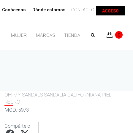
|
Conócenos
Dónde estamos
CONTACTO
ACCESO
0
MUJER
MARCAS
TIENDA
OH! MY SANDALS SANDALIA CALIFORNIANA PIEL
NEGRO
MOD: 5973
Compártelo