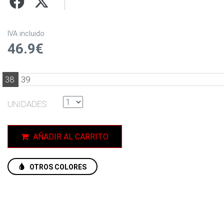
IVA incluido
46.9€
38
39
UNIDADES
AÑADIR AL CARRITO
OTROS COLORES