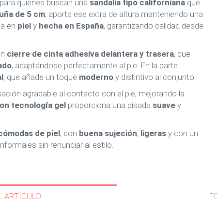
 para quienes buscan una
sandalia tipo californiana
que
uña de 5 cm
, aporta ese extra de altura manteniendo una
da en
piel
y
hecha en España
, garantizando calidad desde
on
cierre de cinta adhesiva delantera y trasera
, que
ado
, adaptándose perfectamente al pie. En la parte
l
, que añade un toque
moderno
y distintivo al conjunto.
sación agradable al contacto con el pie, mejorando la
con tecnología gel
proporciona una pisada
suave
y
 cómodas de piel
, con
buena sujeción
,
ligeras
y con un
informales sin renunciar al estilo.
L ARTÍCULO
F