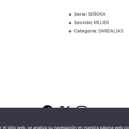
Serie:
SEÑORA
Sección:
MUJER
Categoría:
SANDALIAS
ar el sitio web, se analiza su navegación en nuestra página web co