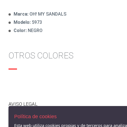
Marca:
OH! MY SANDALS
Modelo:
5973
Color:
NEGRO
OTROS COLORES
AVISO LEGAL
POLÍTICA DE COOKIES
Política de cookies
ENVÍOS Y DEVOLUCIONES
POLÍTICA DE PRIVACIDAD
Esta web utiliza cookies propias y de terceros para analiz