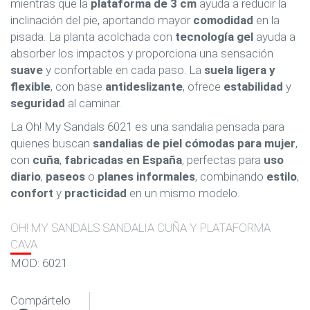
mientras que la
plataforma de 3 cm
ayuda a reducir la
inclinación del pie, aportando mayor
comodidad
en la
pisada. La planta acolchada con
tecnología gel
ayuda a
absorber los impactos y proporciona una sensación
suave
y confortable en cada paso. La
suela ligera y
flexible
, con base
antideslizante
, ofrece
estabilidad
y
seguridad
al caminar.
La Oh! My Sandals 6021 es una sandalia pensada para
quienes buscan
sandalias de piel cómodas para mujer
,
con
cuña
,
fabricadas en España
, perfectas para
uso
diario
,
paseos
o
planes informales
, combinando
estilo
,
confort
y
practicidad
en un mismo modelo.
OH! MY SANDALS SANDALIA CUÑA Y PLATAFORMA
CAVA
MOD: 6021
Compártelo