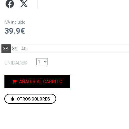
IVA incluido
39.9€
38
39
40
UNIDADES
AÑADIR AL CARRITO
OTROS COLORES