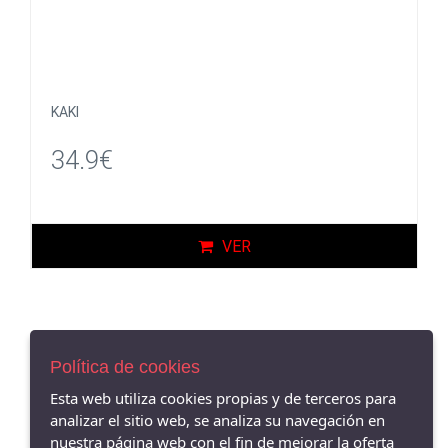
KAKI
34.9€
VER
Política de cookies
AVISO LEGAL
Esta web utiliza cookies propias y de terceros para
POLÍTICA DE COOKIES
analizar el sitio web, se analiza su navegación en
ENVÍOS Y DEVOLUCIONES
nuestra página web con el fin de mejorar la oferta