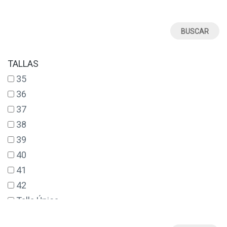
TALLAS
35
36
37
38
39
40
41
42
Talla Única