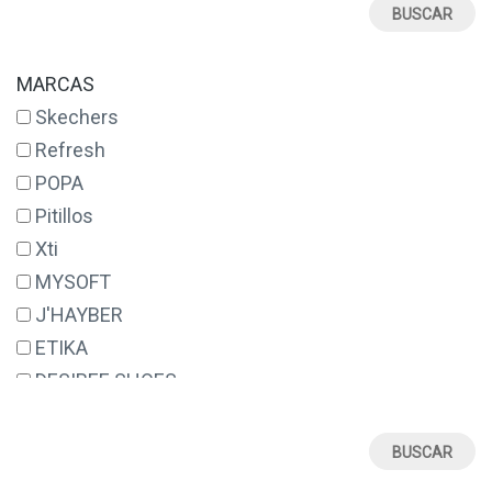
MARCAS
Skechers
Refresh
POPA
Pitillos
Xti
MYSOFT
J'HAYBER
ETIKA
DESIREE SHOES
ERASE
VALERIA'S
SUAVE BY LEYLAND