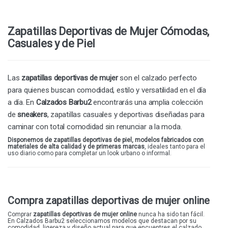
DANIELA VEGA
48 HORAS
Zapatillas Deportivas de Mujer Cómodas,
STAY
Casuales y de Piel
GEMA GARCIA
BIORELAX
Las
zapatillas deportivas de mujer
son el
calzado
perfecto
DESCANFLEX
para quienes buscan comodidad, estilo y versatilidad en el día
ARMONY
a día. En
Calzados Barbu2
encontrarás una amplia colección
de
sneakers
, zapatillas casuales y deportivas diseñadas para
WABFEET
caminar con total comodidad sin renunciar a la moda.
COSDAM
Disponemos de zapatillas deportivas de piel, modelos fabricados con
ELENA BLOOM
materiales de alta calidad y de primeras marcas
, ideales tanto para el
uso diario como para completar un look urbano o informal.
OH! MY SANDALS
THE HAPPY MONK
MANDARINA
Compra zapatillas deportivas de mujer online
DEVALVERDE
Comprar
zapatillas deportivas de mujer online
nunca ha sido tan fácil.
En Calzados Barbu2 seleccionamos modelos que destacan por su
XQSI
comodidad, ligereza y diseño actual para que encuentres el calzado