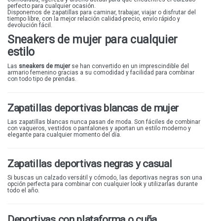
perfecto para cualquier ocasión.
KONP@S
Disponemos de zapatillas para caminar, trabajar, viajar o disfrutar del
tiempo libre, con la mejor relación calidad-precio, envío rápido y
AZAREY
devolución fácil.
Sneakers de mujer para cualquier
BARBU2
estilo
PICCADILLY
Las
sneakers de mujer
se han convertido en un imprescindible del
SLOOK
armario femenino gracias a su comodidad y facilidad para combinar
con todo tipo de prendas.
AMARPIES
LEYLAND
Zapatillas deportivas blancas de mujer
D'ANGELA
Las zapatillas blancas nunca pasan de moda. Son fáciles de combinar
NICOBOCO
con vaqueros, vestidos o pantalones y aportan un estilo moderno y
elegante para cualquier momento del día.
GARZÓN
FLEX'IS
Zapatillas deportivas negras y casual
FANNY VALERO
Si buscas un calzado versátil y cómodo, las deportivas negras son una
opción perfecta para combinar con cualquier look y utilizarlas durante
PATRIZIA AZZI
todo el año.
Deportivas con plataforma o cuña