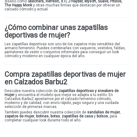
diseño como
Skechers
,
Refresh
,
XTI
,
J'Hayber
,
Mysoft
,
Suave
,
Pitillos
,
The Happy Monk
y otras muchas firmas que destacan por ofrecer un
calzado cómodo y actual.
¿Cómo combinar unas zapatillas
deportivas de mujer?
Las zapatillas deportivas son uno de los
zapatos
más versátiles del
armario femenino. Puedes combinarlas con vaqueros, vestidos, faldas,
pantalones de vestir o conjuntos informales para conseguir un look
cómodo y moderno en cualquier época del año.
Compra zapatillas deportivas de mujer
en Calzados Barbu2
Descubre nuestra colección de
zapatillas deportivas
y
sneakers de
mujer
y encuentra el modelo que mejor se adapta a tu estilo. En
Calzados Barbu2 apostamos por el calzado femenino cómodo,
moderno y de calidad, con envío rápido, pago seguro y una cuidada
selección de primeras marcas.
También puedes descubrir nuestra colección de
sandalias de mujer
,
zapatos de mujer
,
botines
,
botas
,
zapatillas de casa
y
bolsos
, para
completar cualquier look durante todo el año.