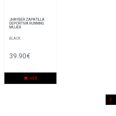
JHAYBER ZAPATILLA
DEPORTIVA RUNNING
MUJER
BLACK
39.90€
VER
(c
1