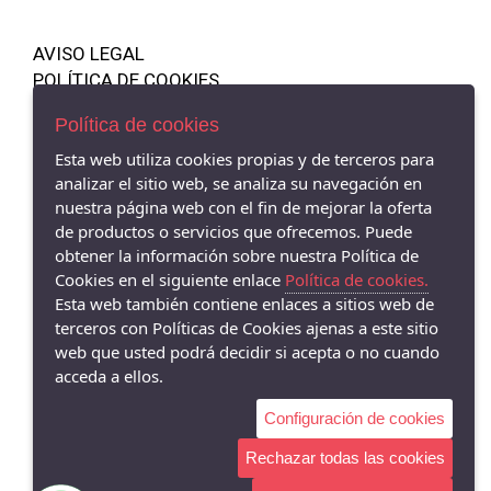
AVISO LEGAL
POLÍTICA DE COOKIES
ENVÍOS Y DEVOLUCIONES
Política de cookies
POLÍTICA DE PRIVACIDAD
Esta web utiliza cookies propias y de terceros para
analizar el sitio web, se analiza su navegación en
nuestra página web con el fin de mejorar la oferta
de productos o servicios que ofrecemos. Puede
Barbu2 Shoes Córdoba - Avenida de la Viñuela, 1, 14010 Córdoba,
obtener la información sobre nuestra Política de
CÓRDOBA - 14010 (Córdoba)
Cookies en el siguiente enlace
Política de cookies.
607503737
Esta web también contiene enlaces a sitios web de
terceros con Políticas de Cookies ajenas a este sitio
web que usted podrá decidir si acepta o no cuando
acceda a ellos.
Configuración de cookies
Rechazar todas las cookies